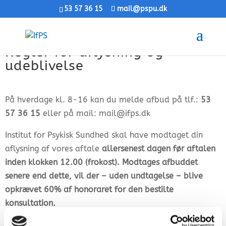
53 57 36 15
mail@pspu.dk
Regler for aflysning og
udeblivelse
På hverdage kl. 8-16 kan du melde afbud på tlf.:
53
57 36 15
eller på mail: mail@ifps.dk
Institut for Psykisk Sundhed skal have modtaget din
aflysning af vores aftale
allersenest dagen før aftalen
inden klokken 12.00 (frokost). Modtages afbuddet
senere end dette, vil der – uden undtagelse – blive
opkrævet 60% af honoraret for den bestilte
konsultation.
Ved udeblivelser opkræves – uden undtagelse – 100%