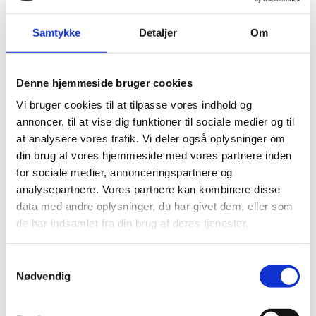
af honoraret for den bestilte konsultation.
Samtykke
Detaljer
Om
I tilfælde af tvivl om aflysningen er foretaget indenfor
Denne hjemmeside bruger cookies
tidsfristens rammer, påhviler det dig at dokumentere,
Vi bruger cookies til at tilpasse vores indhold og
at du har aflyst aftalen inden tidsfristen er udløbet, før
annoncer, til at vise dig funktioner til sociale medier og til
opkrævning af gebyr frafaldes.
at analysere vores trafik. Vi deler også oplysninger om
din brug af vores hjemmeside med vores partnere inden
Hvis din sundhedsforsikring, arbejdsplads eller
for sociale medier, annonceringspartnere og
kommunen betaler for din behandling, faktureres de på
analysepartnere. Vores partnere kan kombinere disse
samme måde som beskrevet ovenfor plus et
data med andre oplysninger, du har givet dem, eller som
administrationsgebyr. Hvis de ikke dækker betaling for
de har indsamlet fra din brug af deres tjenester.
disse gebyrer, vil du blive opkrævet beløbet herfor. Hvis
der endnu ikke foreligger en klar skriftlig
Samtykkevalg
Nødvendig
tilkendegivelse af, at de dækker betaling for disse
gebyrer, vil du blive opkrævet beløbet herfor.