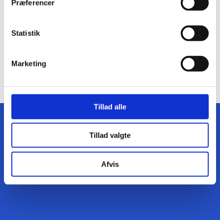
Præferencer
Meld afbud i så god tid som muligt, hvis du ved, du
bliver forhindret!
Statistik
Forsøg så vidt muligt, at begrænse antallet af gange
du aflyser/ændrer på indgåede aftaler – også selvom
Marketing
de falder indenfor tidsfristen er overskredet.
Tillad alle
Klinikadresse:
BOOKING
Tillad valgte
Torvet 5A, 1. sal, 3400 Hillerød
Afvis
Cookie & privatlivspolitik